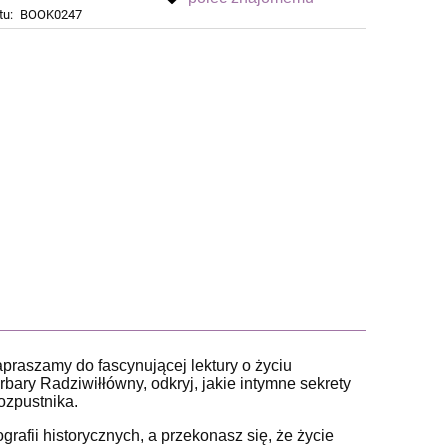
tu:
BOOK0247
Zapraszamy do fascynującej lektury o życiu
bary Radziwiłłówny, odkryj, jakie intymne sekrety
ozpustnika.
rafii historycznych, a przekonasz się, że życie