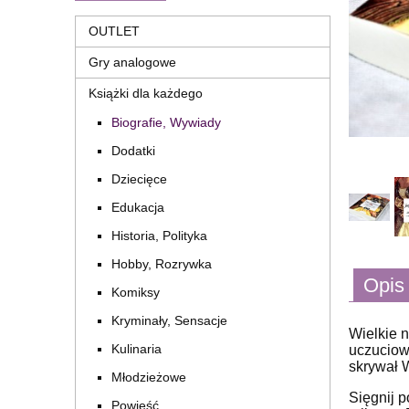
OUTLET
Gry analogowe
Książki dla każdego
Biografie, Wywiady
Dodatki
Dziecięce
Edukacja
Historia, Polityka
Hobby, Rozrywka
Opis
Komiksy
Kryminały, Sensacje
Wielkie n
Kulinaria
uczuciowy
skrywał W
Młodzieżowe
Sięgnij p
Powieść