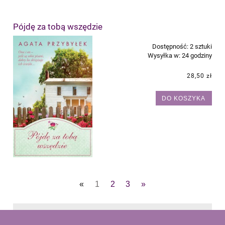
Pójdę za tobą wszędzie
Dostępność:
2 sztuki
Wysyłka w:
24 godziny
28,50 zł
DO KOSZYKA
«
1
2
3
»