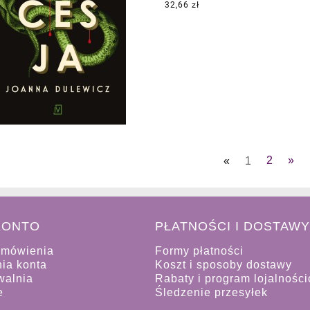
32,66 zł
«
1
2
»
KONTO
PŁATNOŚCI I DOSTAWY
amówienia
Formy płatności
ia konta
Koszt i sposoby dostawy
walnia
Rabaty i program lojalnośc
e
Śledzenie przesyłek