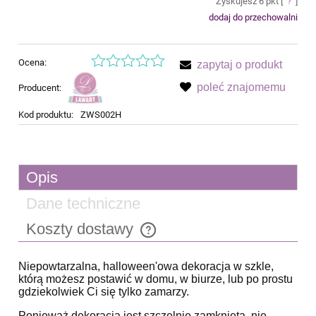
Zyskujesz
6
pkt [
?
]
dodaj do przechowalni
Ocena:
zapytaj o produkt
poleć znajomemu
Producent:
Kod produktu:
ZWS002H
Opis
Dane techniczne
Koszty dostawy
Cena nie zawiera ewentualnych kosztów płatności
Niepowtarzalna, halloween'owa dekoracja w szkle,
którą możesz postawić w domu, w biurze, lub po prostu
gdziekolwiek Ci się tylko zamarzy.
Ponieważ dekoracja jest szczelnie zamknięta, nie