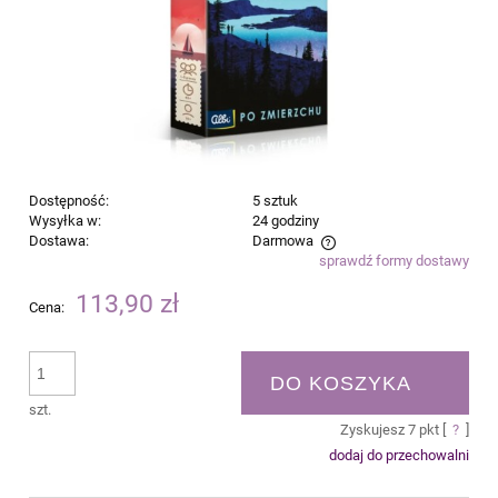
Dostępność:
5 sztuk
Wysyłka w:
24 godziny
Dostawa:
Darmowa
sprawdź formy dostawy
Cena nie zawiera ewentualnych kosztów płatności
113,90 zł
Cena:
DO KOSZYKA
szt.
Zyskujesz
7
pkt [
?
]
dodaj do przechowalni