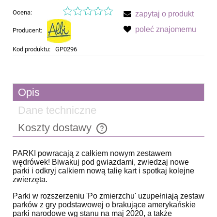
Ocena:
zapytaj o produkt
poleć znajomemu
Producent:
Kod produktu:
GP0296
Opis
Dane techniczne
Koszty dostawy
Cena nie zawiera ewentualnych kosztów płatności
PARKI powracają z całkiem nowym zestawem
wędrówek! Biwakuj pod gwiazdami, zwiedzaj nowe
parki i odkryj calkiem nową talię kart i spotkaj kolejne
zwierzęta.
Parki w rozszerzeniu 'Po zmierzchu' uzupełniają zestaw
parków z gry podstawowej o brakujące amerykańskie
parki narodowe wg stanu na maj 2020, a także