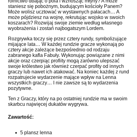
rolnictwo dbając o pola i wznosząc młyny? A może
staniesz się pobożnym, budującym kościoły Panem?
Może wolisz ucztować w wystawnych pałacach… A
może pójdziesz na wojnę, rekrutując wojsko w swoich
koszarach? Rozwijaj swoje ziemie według własnego
wyobrażenia i zostań najbogatszym Lordem.
Rozgrywka toczy się przez cztery rundy, symbolizujące
mijające lata… W każdej rundzie gracze wykonają po
cztery akcje zależące bezpośrednio od rodzaju
zabranego kafla Fabuły. Wykonując powiązane z nimi
akcje oraz czerpiąc profiity mogą zarówno ulepszać
swoje królestwo jak również czerpać profity od innych
graczy lub nawet ich atakować. Na koniec każdej z rund
rozpatrujecie wydarzenie mające wpływ na Lenna
wszystkich graczy… I nie zawsze są to wydarzenia
pozytywne.
Ten z Graczy, który na po ostatniej rundzie ma w swoim
skarbcu najwięcej dukatów wygrywa.
Zawartość:
5 plansz lenna