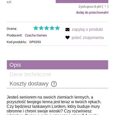
szt.
Zyskujesz
8
pkt [
?
]
dodaj do przechowalni
Ocena:
zapytaj o produkt
Producent:
Czacha Games
poleć znajomemu
Kod produktu:
GP0293
Opis
Dane techniczne
Koszty dostawy
Cena nie zawiera ewentualnych kosztów płatności
Jesteś seniorem na swoich ziemiach lennych, a
przyszłość twojego lenna jest teraz w twoich rękach.
Czy będziesz łaskawym Lordem, który buduje mury
obronne i chroni swoje wioski? Czy rozwiniesz