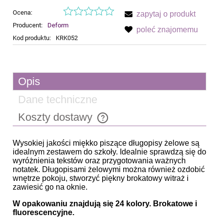
Ocena:
zapytaj o produkt
Producent:
Deform
poleć znajomemu
Kod produktu:
KRK052
Opis
Dane techniczne
Koszty dostawy
Cena nie zawiera ewentualnych kosztów płatności
Wysokiej jakości miękko piszące długopisy żelowe są
idealnym zestawem do szkoły. Idealnie sprawdzą się do
wyróżnienia tekstów oraz przygotowania ważnych
notatek. Długopisami żelowymi można również ozdobić
wnętrze pokoju, stworzyć piękny brokatowy witraż i
zawiesić go na oknie.
W opakowaniu znajdują się 24 kolory. Brokatowe i
fluorescencyjne.