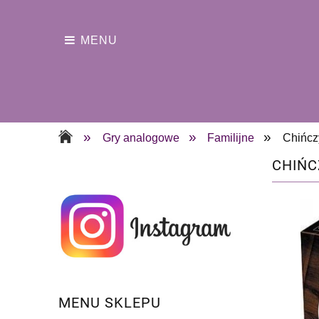
MENU
»
»
»
Gry analogowe
Familijne
Chińcz
CHIŃC
MENU SKLEPU