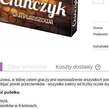
Ocena:
Producent:
Kod produk
Dane techniczne
Koszty dostawy
szowa, w której celem graczy jest wprowadzenie wszystkich p
Cena n
zbijać pionki przeciwników - wszystko zależy od liczby oczek w
płatnoś
ść pudełka:
nsza
,
pionków w 4 kolorach
,