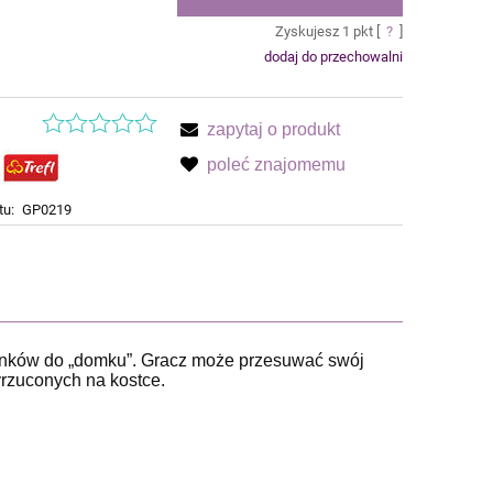
Zyskujesz
1
pkt [
?
]
dodaj do przechowalni
zapytaj o produkt
poleć znajomemu
tu:
GP0219
ionków do „domku”. Gracz może przesuwać swój
ie zawiera ewentualnych kosztów
yrzuconych na kostce.
ci