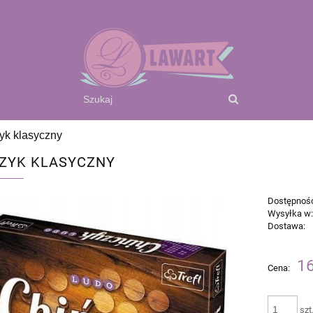
yk klasyczny
ZYK KLASYCZNY
Dostępnoś
Wysyłka w
Dostawa:
Cena n
16
Cena:
płatnoś
szt