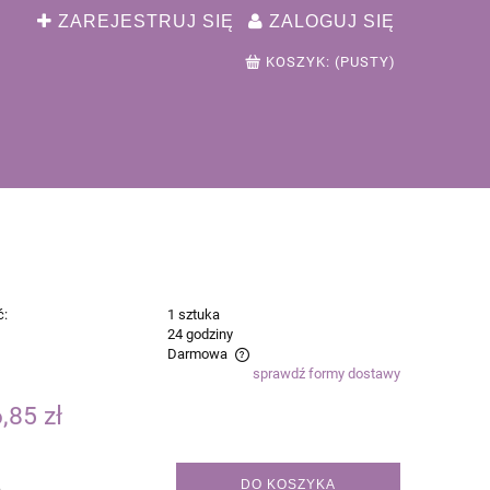
ZAREJESTRUJ SIĘ
ZALOGUJ SIĘ
KOSZYK:
(PUSTY)
ć:
1 sztuka
:
24 godziny
Darmowa
sprawdź formy dostawy
ie zawiera ewentualnych kosztów
,85 zł
ci
.
DO KOSZYKA