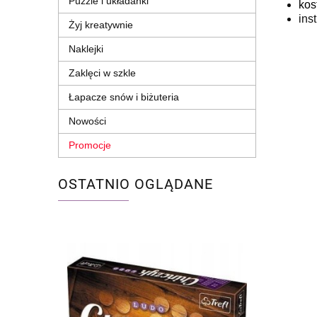
Puzzle i układanki
kos
ins
Żyj kreatywnie
Naklejki
Zaklęci w szkle
Łapacze snów i biżuteria
Nowości
Promocje
OSTATNIO OGLĄDANE