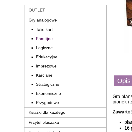
OUTLET
Gry analogowe
Talie kart
Familijne
Logiczne
Edukacyjne
Imprezowe
Karciane
Opis
Strategiczne
Ekonomiczne
Gra plan
pionek i 
Przygodowe
Zawarto
Książki dla każdego
pla
Przytul pluszaka
16 